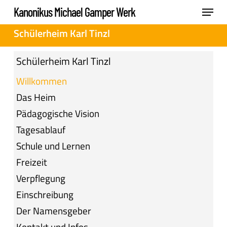
Skip
Menu
Kanonikus Michael Gamper Werk
to
Close
Schülerheim Karl Tinzl
main
Menu
content
Schülerheim Karl Tinzl
Willkommen
Das Heim
Pädagogische Vision
Tagesablauf
Schule und Lernen
Freizeit
Verpflegung
Einschreibung
Der Namensgeber
Kontakt und Infos