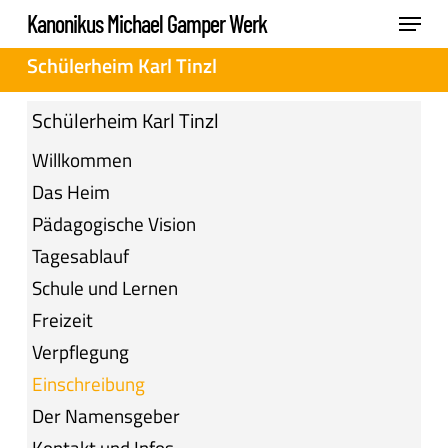
Skip
Menu
Kanonikus Michael Gamper Werk
to
Close
Schülerheim Karl Tinzl
main
Menu
content
Schülerheim Karl Tinzl
Willkommen
Das Heim
Pädagogische Vision
Tagesablauf
Schule und Lernen
Freizeit
Verpflegung
Einschreibung
Der Namensgeber
Kontakt und Infos