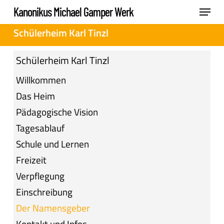
Skip
Menu
Kanonikus Michael Gamper Werk
to
Close
Schülerheim Karl Tinzl
main
Menu
content
Schülerheim Karl Tinzl
Willkommen
Das Heim
Pädagogische Vision
Tagesablauf
Schule und Lernen
Freizeit
Verpflegung
Einschreibung
Der Namensgeber
Kontakt und Infos