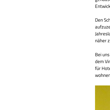
Entwick
Den Sch
aufzuze
Jahresl
näher z
Bei uns
dem Vin
für Hot
wohnen 