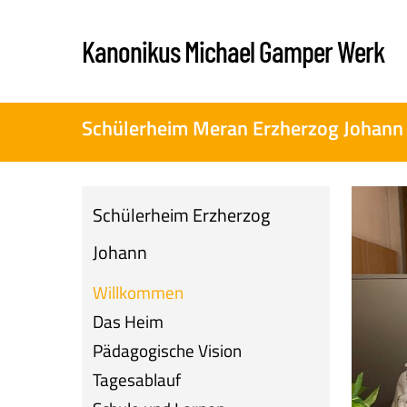
Skip
to
Kanonikus Michael Gamper Werk
main
content
Schülerheim Meran Erzherzog Johann
Schülerheim Erzherzog
Johann
Willkommen
Das Heim
Pädagogische Vision
Tagesablauf