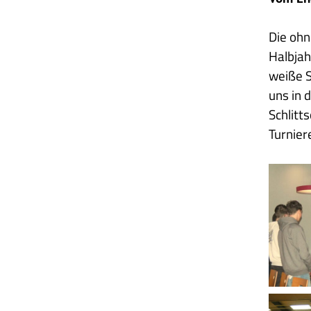
Die ohn
Halbjah
weiße S
uns in 
Schlitt
Turnier
2025
01
06
Hausse
2
Hallenf