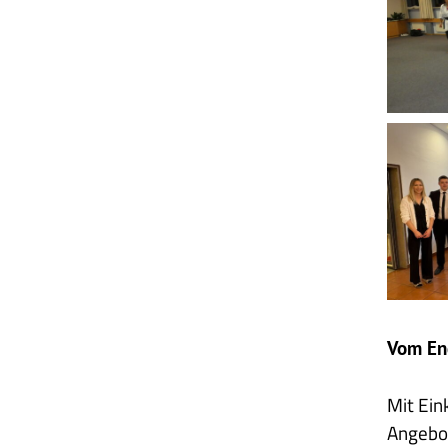
25
Selbstv
2
2025
04
15
Ostere
2
Vom En
Mit Ein
Angebot