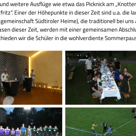
und weitere Ausflüge wie etwa das Picknick am „Knotten
fritz“. Einer der Höhepunkte in dieser Zeit sind u.a. die
sgemeinschaft Südtiroler Heime), die traditionell bei un
sen dieser Zeit, werden mit einer gemeinsamen Abschlu
hieden wir die Schüler in die wohlverdiente Sommerpau
2025
06
19
ßmesse
Maturantenfeier
3
feier
Schlussfeier
Spiele
el