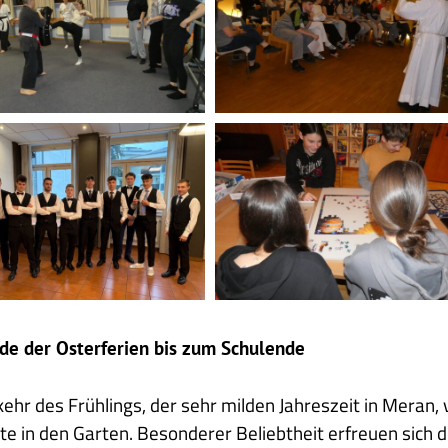
10
erteidigungskurs
Ostermesse
2
Heimalltag
-
Puzzle
ssen
de der Osterferien bis zum Schulende
kehr des Frühlings, der sehr milden Jahreszeit in Meran, v
e in den Garten. Besonderer Beliebtheit erfreuen sich di