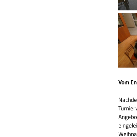
Heimall
-
Spiele
2
Vom End
Nachde
Turnier
Angebot
eingele
Weihnac