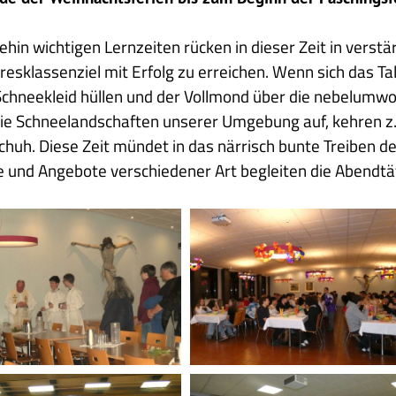
ehin wichtigen Lernzeiten rücken in dieser Zeit in verst
resklassenziel mit Erfolg zu erreichen. Wenn sich das T
chneekleid hüllen und der Vollmond über die nebelumwo
die Schneelandschaften unserer Umgebung auf, kehren z.B
schuh. Diese Zeit mündet in das närrisch bunte Treiben de
e und Angebote verschiedener Art begleiten die Abendtä
2025
02
25
gnung
Faschingsabend
1
ußbalturnier
Heimleben