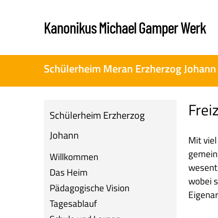
Skip
to
Kanonikus Michael Gamper Werk
main
content
Schülerheim Meran Erzherzog Johann
Freiz
Schülerheim Erzherzog
Johann
Mit vie
gemeins
Willkommen
wesentl
Das Heim
wobei s
Pädagogische Vision
Eigenar
Tagesablauf