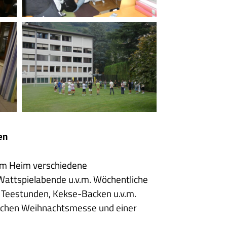
P1070658
en
im Heim verschiedene
 Wattspielabende u.v.m. Wöchentliche
n Teestunden, Kekse-Backen u.v.m.
tlichen Weihnachtsmesse und einer