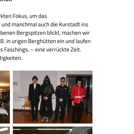
ärkten Fokus, um das
al und manchmal auch die Kurstadt ins
benen Bergspitzen blickt, machen wir
. in urigen Berghütten ein und laufen
s Faschings, – eine verrückte Zeit.
tigkeiten.
2025
02
25
Faschingsabend
2
Kegeln