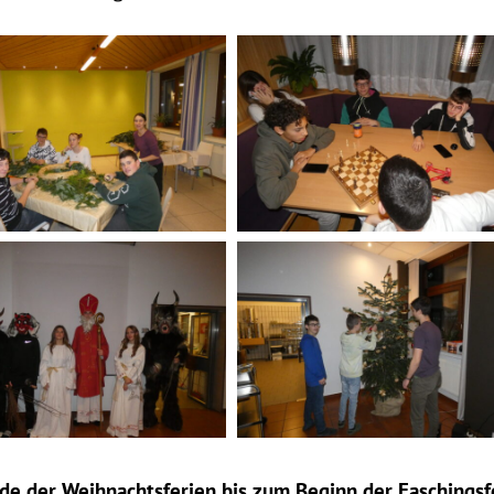
kranzbinden
Heimalltag
s
Weihnachtsfeier
e der Weihnachtsferien bis zum Beginn der Faschingsf