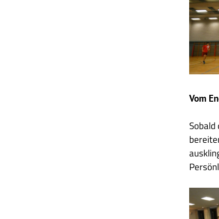
intern
4
Vom End
Sobald 
bereite
ausklin
Persönl
2025
03