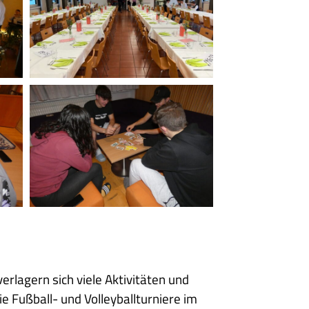
15
Osteressen
1
Heimalltag
-
Watten
erlagern sich viele Aktivitäten und
e Fußball- und Volleyballturniere im