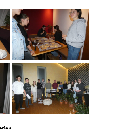
Kekse
backen
Weihnachtsmesse
erien