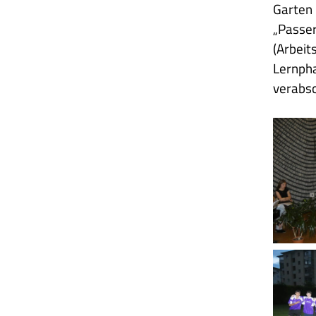
Garten 
„Passer
(Arbeit
Lernpha
verabsc
2025
05
27
Aschlu
1
Schluss
-
Finalspi