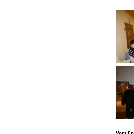
Advent
Nikolau
Vom End