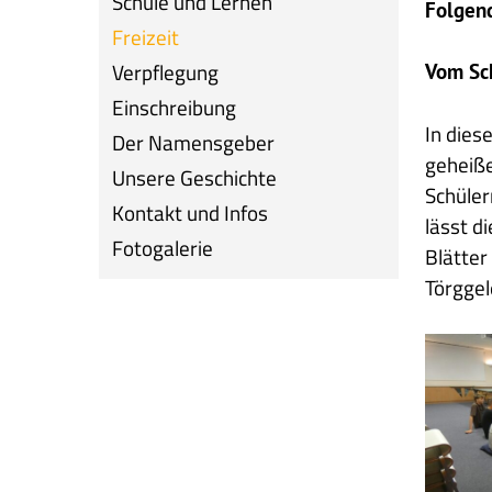
Schule und Lernen
Folgend
Freizeit
Verpflegung
Vom Sch
Einschreibung
In dies
Der Namensgeber
geheiße
Unsere Geschichte
Schüler
Kontakt und Infos
lässt d
Fotogalerie
Blätter
Törggel
Heimall
-
Spiele
1