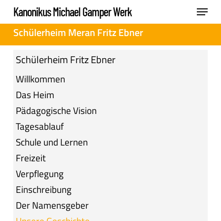
Skip
Menu
Kanonikus Michael Gamper Werk
to
Close
Schülerheim Meran Fritz Ebner
main
Menu
content
Schülerheim Fritz Ebner
Willkommen
Das Heim
Pädagogische Vision
Tagesablauf
Schule und Lernen
Freizeit
Verpflegung
Einschreibung
Der Namensgeber
Unsere Geschichte