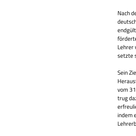
Nach de
deutsch
endgült
fördert
Lehrer 
setzte 
Sein Zi
Herausf
vom 31.
trug da
erfreul
indem e
Lehrerb