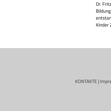
Dr. Fri
Bildung
entstan
Kinder 
KONTAKTE
|
Impr