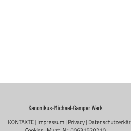
Kanonikus-Michael-Gamper Werk
KONTAKTE
|
Impressum
|
Privacy
|
Datenschutzerkä
Cookies
| Mwst. Nr. 00631520210