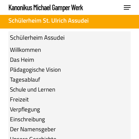
Skip
Menu
Kanonikus Michael Gamper Werk
to
Close
Schülerheim St. Ulrich Assudei
main
Menu
content
Schülerheim Assudei
Willkommen
Das Heim
Pädagogische Vision
Tagesablauf
Schule und Lernen
Freizeit
Verpflegung
Einschreibung
Der Namensgeber
Unsere Geschichte