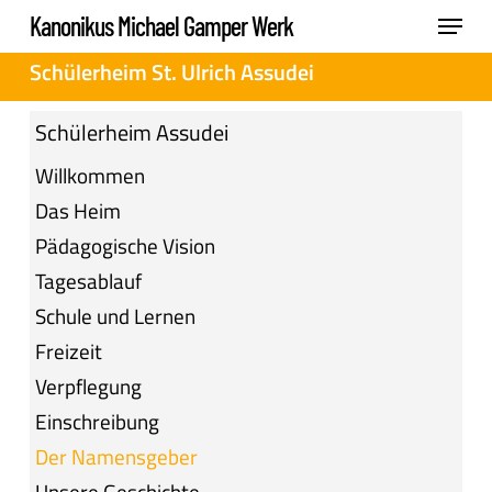
Skip
Menu
Kanonikus Michael Gamper Werk
to
Close
Schülerheim St. Ulrich Assudei
main
Menu
content
Schülerheim Assudei
Willkommen
Das Heim
Pädagogische Vision
Tagesablauf
Schule und Lernen
Freizeit
Verpflegung
Einschreibung
Der Namensgeber
Unsere Geschichte