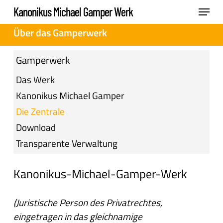
Skip
Menu
Kanonikus Michael Gamper Werk
to
Close
Über das Gamperwerk
main
Menu
content
Gamperwerk
Das Werk
Kanonikus Michael Gamper
Die Zentrale
Download
Transparente Verwaltung
Kanonikus-Michael-Gamper-Werk
(Juristische Person des Privatrechtes,
eingetragen in das gleichnamige