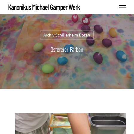
Skip
Menu
Kanonikus Michael Gamper Werk
to
Close
main
Menu
content
Archiv Schülerheim Bozen
Ostereier-Färben